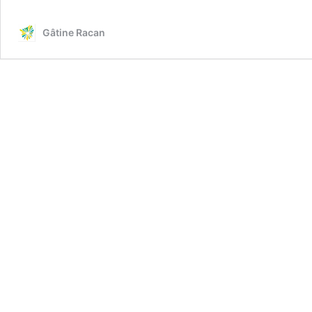
l’Environnement
2026:
Gâtine Racan
programme