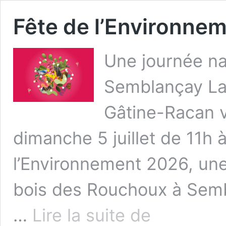
Fête de l’Environne
Une journée na
Semblançay L
Gâtine-Racan 
dimanche 5 juillet de 11h 
l’Environnement 2026, une
bois des Rouchoux à Semb
Fête
…
Lire la suite de
de