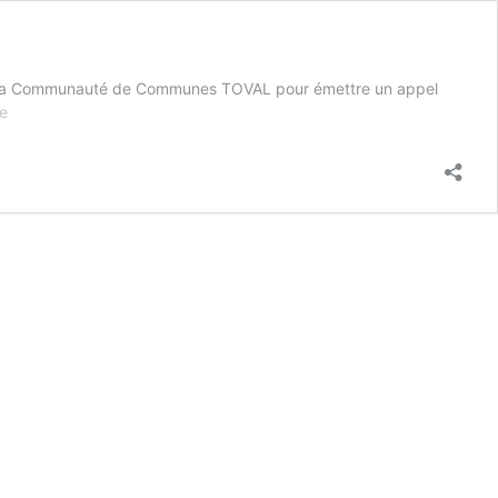
ée à la Communauté de Communes TOVAL pour émettre un appel
Vie
de
associative