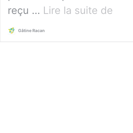
Le
reçu …
Lire la suite de
tri
des
biodéchet
Gâtine Racan
pour
les
profession