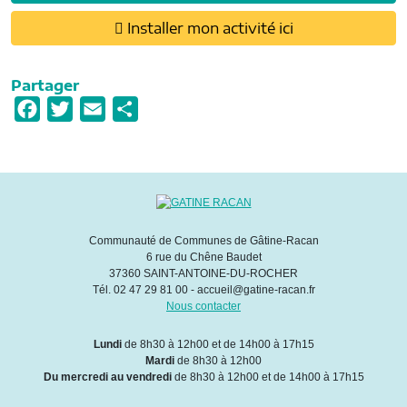
Installer mon activité ici
Partager
F
T
E
P
a
w
m
a
c
i
a
r
e
t
i
t
b
t
l
a
o
e
g
Communauté de Communes de Gâtine-Racan
6 rue du Chêne Baudet
o
r
e
37360 SAINT-ANTOINE-DU-ROCHER
k
r
Tél. 02 47 29 81 00 - accueil@gatine-racan.fr
Nous contacter
Lundi
de 8h30 à 12h00 et de 14h00 à 17h15
Mardi
de 8h30 à 12h00
Du mercredi au vendredi
de 8h30 à 12h00 et de 14h00 à 17h15