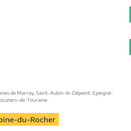
munes de Marray, Saint-Aubin-le-Dépeint, Epeigné-
Rouziers-de-Touraine.
toine-du-Rocher