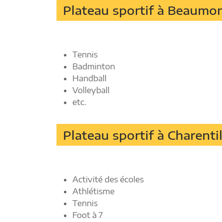
Plateau sportif à Beaumo
Tennis
Badminton
Handball
Volleyball
etc.
Plateau sportif à Charentil
Activité des écoles
Athlétisme
Tennis
Foot à 7