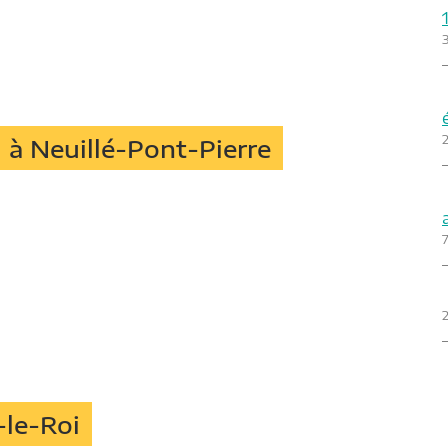
2
à Neuillé-Pont-Pierre
7
2
-le-Roi