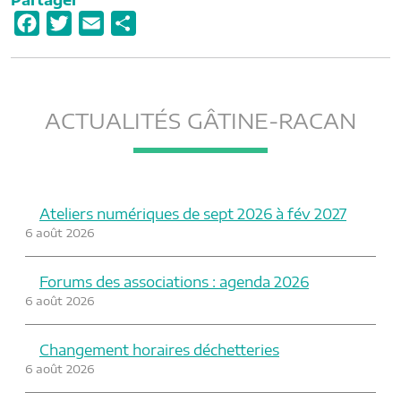
Partager
F
T
E
P
a
w
m
a
c
i
a
r
e
t
i
t
ACTUALITÉS GÂTINE-RACAN
b
t
l
a
o
e
g
o
r
e
k
r
Ateliers numériques de sept 2026 à fév 2027
6 août 2026
Forums des associations : agenda 2026
6 août 2026
Changement horaires déchetteries
6 août 2026