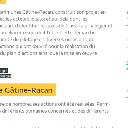
Communes Gâtine-Racan, construit son projet en
7
c les acteurs locaux et au-delà dont les
part d’identifier les axes de travail à privilégier et
améliorer ce qui doit l’être. Cette démarche
 comité de pilotage en diverses occasions, de
2
actions qui ont œuvré pour la réalisation du
n du plan d’actions ainsi que la mise en œuvre
arger
harger
ire Gâtine-Racan
oire de nombreuses actions ont été réalisées. Parmi
es différents domaines concernés et des différents