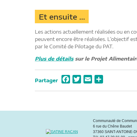
Et ensuite …
Les actions actuellement réalisées ou en c
peuvent encore être réalisées. L’objectif e
par le Comité de Pilotage du PAT.
Plus de détails
sur le Projet Alimentair
F
T
E
P
Partager
a
w
m
a
c
i
a
r
e
t
i
t
b
t
l
a
Communauté de Commune
o
e
g
6 rue du Chêne Baudet
o
r
e
37360 SAINT-ANTOINE-