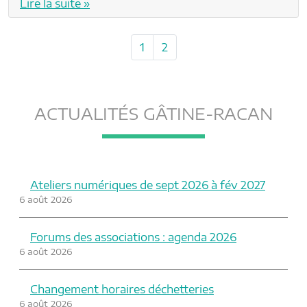
Lire la suite »
P
P
P
1
2
a
a
a
g
g
g
e
e
e
n
ACTUALITÉS GÂTINE-RACAN
a
v
i
g
Ateliers numériques de sept 2026 à fév 2027
a
6 août 2026
t
i
Forums des associations : agenda 2026
o
6 août 2026
n
Changement horaires déchetteries
6 août 2026