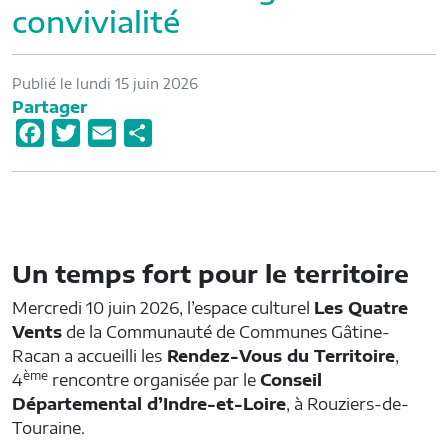
convivialité
Publié le lundi 15 juin 2026
Partager
F
T
E
P
a
w
m
a
c
i
a
r
e
t
i
t
b
t
l
a
Un temps fort pour le territoire
o
e
g
o
r
e
Mercredi 10 juin 2026, l’espace culturel
Les Quatre
k
r
Vents
de la Communauté de Communes Gâtine-
Racan a accueilli les
Rendez-Vous du Territoire
,
ème
4
rencontre organisée par le
Conseil
Départemental d’Indre-et-Loire
, à Rouziers-de-
Touraine.