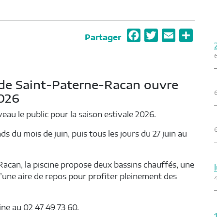
F
T
E
P
Partager
a
w
m
a
c
i
a
r
e
t
i
t
de Saint-Paterne-Racan ouvre
b
t
l
a
2026
o
e
g
au le public pour la saison estivale 2026.
o
r
e
k
r
 du mois de juin, puis tous les jours du 27 juin au
acan, la piscine propose deux bassins chauffés, une
’une aire de repos pour profiter pleinement des
ne au 02 47 49 73 60.