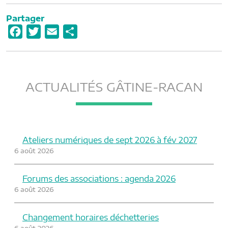
Partager
F
T
E
P
a
w
m
a
c
i
a
r
e
t
i
t
ACTUALITÉS GÂTINE-RACAN
b
t
l
a
o
e
g
o
r
e
k
r
Ateliers numériques de sept 2026 à fév 2027
6 août 2026
Forums des associations : agenda 2026
6 août 2026
Changement horaires déchetteries
6 août 2026