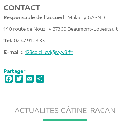
CONTACT
Responsable de l’accueil
: Malaury GASNOT
140 route de Nouzilly 37360 Beaumont-Louestault
Tél.
02 47 91 23 33
E-mail :
123soleil.cvl@vyv3.fr
Partager
F
T
E
P
a
w
m
a
c
i
a
r
e
t
i
t
ACTUALITÉS GÂTINE-RACAN
b
t
l
a
o
e
g
o
r
e