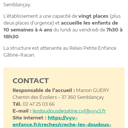
Semblançay.
L’établissement a une capacité de
vingt places
(plus
deux places d’urgence) et
accueille les enfants de
10 semaines à 4 ans
du lundi au vendredi de
7h30 à
18h30
.
La structure est attenante au Relais Petite Enfance
Gâtine-Racan.
CONTACT
Responsable de l’accueil :
Manon GUERY
Chemin des Écoliers – 37 360 Semblançay
Tél.
02 47 25 03 66
E-mail :
lesdoudousdegatine.cvl@vyv3.fr
Site internet :
https://vyv-
enfance.fr/creches/creche-les-doudous-