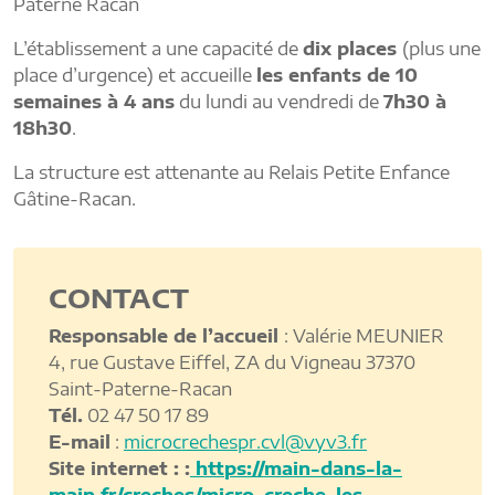
Paterne Racan
L’établissement a une capacité de
dix places
(plus une
place d’urgence) et accueille
les enfants de 10
semaines à 4 ans
du lundi au vendredi de
7h30 à
18h30
.
La structure est attenante au Relais Petite Enfance
Gâtine-Racan.
CONTACT
Responsable de l’accueil
: Valérie MEUNIER
4, rue Gustave Eiffel, ZA du Vigneau 37370
Saint-Paterne-Racan
Tél.
02 47 50 17 89
E-mail
:
microcrechespr.cvl@vyv3.fr
Site internet : :
https://main-dans-la-
main.fr/creches/micro-creche-les-