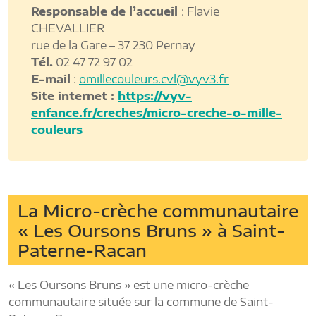
Responsable de l’accueil
: Flavie
CHEVALLIER
rue de la Gare – 37 230 Pernay
Tél.
02 47 72 97 02
E-mail
:
omillecouleurs.cvl@vyv3.fr
Site internet :
https://vyv-
enfance.fr/creches/micro-creche-o-mille-
couleurs
La Micro-crèche communautaire
« Les Oursons Bruns » à Saint-
Paterne-Racan
« Les Oursons Bruns » est une micro-crèche
communautaire située sur la commune de Saint-