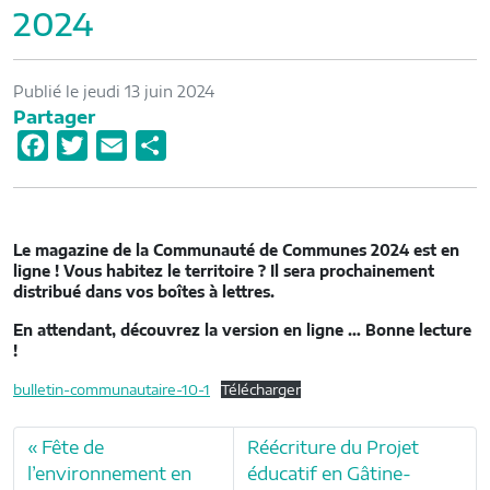
2024
Publié le jeudi 13 juin 2024
Partager
F
T
E
P
a
w
m
a
c
i
a
r
e
t
i
t
Le magazine de la Communauté de Communes 2024 est en
b
t
l
a
ligne !
Vous habitez le territoire ? Il sera prochainement
distribué dans vos boîtes à lettres.
o
e
g
o
r
e
En attendant, découvrez la version en ligne …
Bonne lecture
!
k
r
bulletin-communautaire-10-1
Télécharger
Fête de
Réécriture du Projet
l’environnement en
éducatif en Gâtine-