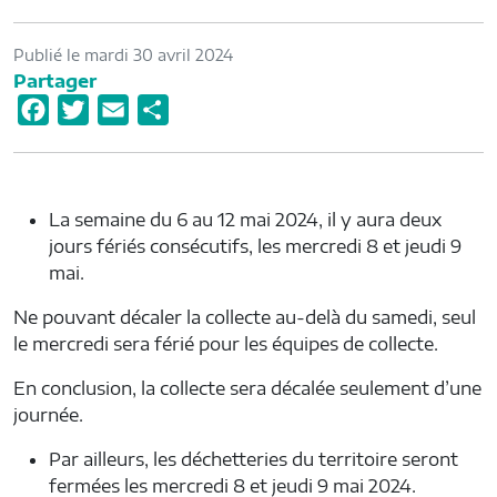
Publié le mardi 30 avril 2024
Partager
F
T
E
P
a
w
m
a
c
i
a
r
e
t
i
t
La semaine du 6 au 12 mai 2024, il y aura deux
b
t
l
a
jours fériés consécutifs, les mercredi 8 et jeudi 9
o
e
g
mai.
o
r
e
Ne pouvant décaler la collecte au-delà du samedi, seul
k
r
le mercredi sera férié pour les équipes de collecte.
En conclusion, la collecte sera décalée seulement d’une
journée.
Par ailleurs, les déchetteries du territoire seront
fermées les mercredi 8 et jeudi 9 mai 2024.