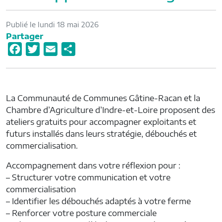
Publié le lundi 18 mai 2026
Partager
F
T
E
P
a
w
m
a
c
i
a
r
e
t
i
t
La Communauté de Communes Gâtine-Racan et la
b
t
l
a
Chambre d’Agriculture d’Indre-et-Loire proposent des
o
e
g
ateliers gratuits pour accompagner exploitants et
o
r
e
futurs installés dans leurs stratégie, débouchés et
commercialisation.
k
r
Accompagnement dans votre réflexion pour :
– Structurer votre communication et votre
commercialisation
– Identifier les débouchés adaptés à votre ferme
– Renforcer votre posture commerciale