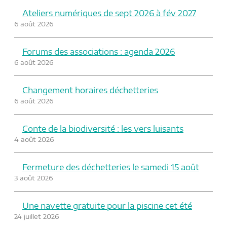
g
a
Ateliers numériques de sept 2026 à fév 2027
a
g
6 août 2026
t
e
i
Forums des associations : agenda 2026
o
6 août 2026
n
Changement horaires déchetteries
6 août 2026
Conte de la biodiversité : les vers luisants
4 août 2026
Fermeture des déchetteries le samedi 15 août
3 août 2026
Une navette gratuite pour la piscine cet été
24 juillet 2026