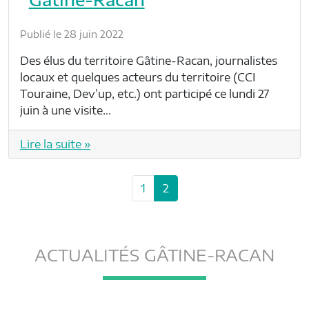
Publié le 28 juin 2022
Des élus du territoire Gâtine-Racan, journalistes
locaux et quelques acteurs du territoire (CCI
Touraine, Dev’up, etc.) ont participé ce lundi 27
juin à une visite…
Lire la suite »
P
P
C
1
2
a
a
u
g
g
r
e
e
r
n
ACTUALITÉS GÂTINE-RACAN
e
a
n
v
t
i
P