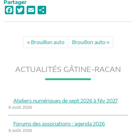
Partager
F
T
E
P
a
w
m
a
c
i
a
r
e
t
i
t
Brouillon auto
Brouillon auto
b
t
l
a
o
e
g
o
r
e
ACTUALITÉS GÂTINE-RACAN
k
r
Ateliers numériques de sept 2026 à fév 2027
6 août 2026
Forums des associations : agenda 2026
6 août 2026