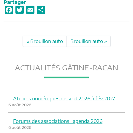
Partager
F
T
E
P
a
w
m
a
c
i
a
r
e
t
i
t
Brouillon auto
Brouillon auto
b
t
l
a
o
e
g
o
r
e
ACTUALITÉS GÂTINE-RACAN
k
r
Ateliers numériques de sept 2026 à fév 2027
6 août 2026
Forums des associations : agenda 2026
6 août 2026