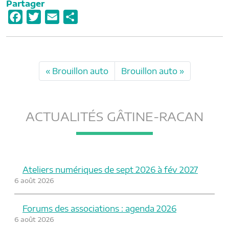
Partager
F
T
E
P
a
w
m
a
c
i
a
r
e
t
i
t
Brouillon auto
Brouillon auto
b
t
l
a
o
e
g
o
r
e
ACTUALITÉS GÂTINE-RACAN
k
r
Ateliers numériques de sept 2026 à fév 2027
6 août 2026
Forums des associations : agenda 2026
6 août 2026