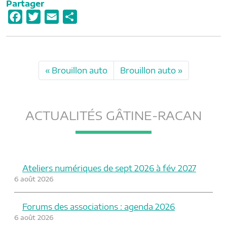
Partager
F
T
E
P
a
w
m
a
c
i
a
r
e
t
i
t
Brouillon auto
Brouillon auto
b
t
l
a
o
e
g
o
r
e
ACTUALITÉS GÂTINE-RACAN
k
r
Ateliers numériques de sept 2026 à fév 2027
6 août 2026
Forums des associations : agenda 2026
6 août 2026