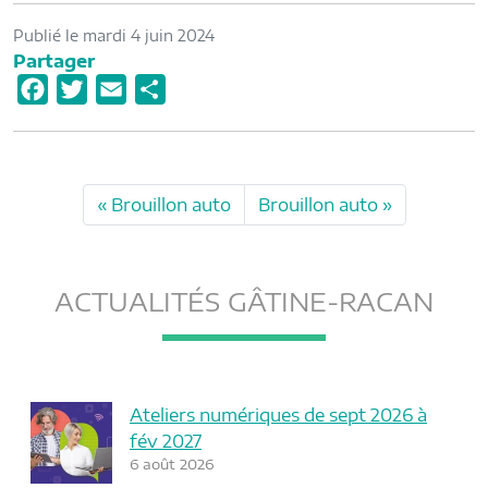
Publié le mardi 4 juin 2024
Partager
F
T
E
P
a
w
m
a
c
i
a
r
e
t
i
t
Brouillon auto
Brouillon auto
b
t
l
a
o
e
g
o
r
e
ACTUALITÉS GÂTINE-RACAN
k
r
Ateliers numériques de sept 2026 à
fév 2027
6 août 2026