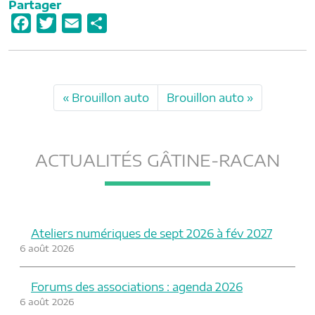
Partager
F
T
E
P
a
w
m
a
c
i
a
r
e
t
i
t
Brouillon auto
Brouillon auto
b
t
l
a
o
e
g
o
r
e
ACTUALITÉS GÂTINE-RACAN
k
r
Ateliers numériques de sept 2026 à fév 2027
6 août 2026
Forums des associations : agenda 2026
6 août 2026