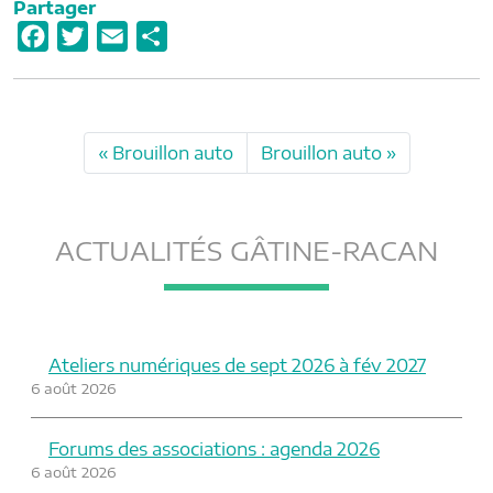
Partager
F
T
E
P
a
w
m
a
c
i
a
r
e
t
i
t
Brouillon auto
Brouillon auto
b
t
l
a
o
e
g
o
r
e
ACTUALITÉS GÂTINE-RACAN
k
r
Ateliers numériques de sept 2026 à fév 2027
6 août 2026
Forums des associations : agenda 2026
6 août 2026