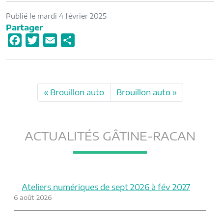
Publié le mardi 4 février 2025
Partager
F
T
E
P
a
w
m
a
c
i
a
r
e
t
i
t
Brouillon auto
Brouillon auto
b
t
l
a
o
e
g
o
r
e
ACTUALITÉS GÂTINE-RACAN
k
r
Ateliers numériques de sept 2026 à fév 2027
6 août 2026