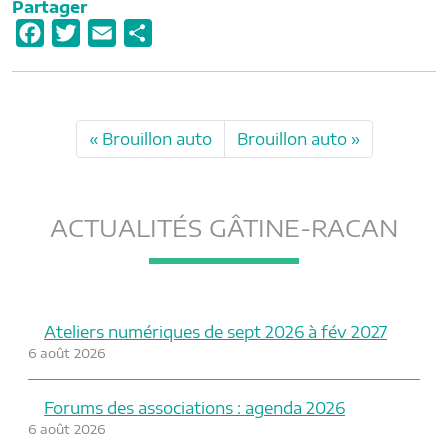
Partager
F
T
E
P
a
w
m
a
c
i
a
r
e
t
i
t
Brouillon auto
Brouillon auto
b
t
l
a
o
e
g
o
r
e
ACTUALITÉS GÂTINE-RACAN
k
r
Ateliers numériques de sept 2026 à fév 2027
6 août 2026
Forums des associations : agenda 2026
6 août 2026