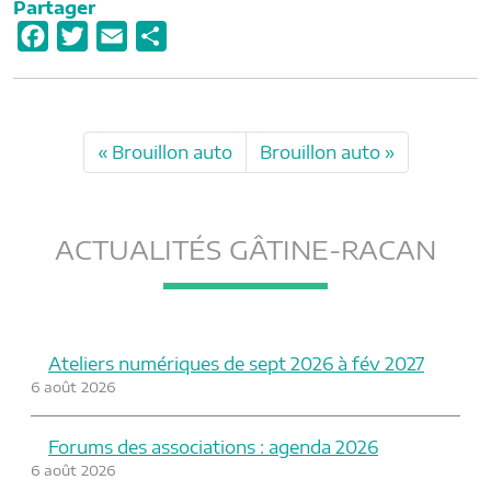
Partager
F
T
E
P
a
w
m
a
c
i
a
r
e
t
i
t
Brouillon auto
Brouillon auto
b
t
l
a
o
e
g
o
r
e
ACTUALITÉS GÂTINE-RACAN
k
r
Ateliers numériques de sept 2026 à fév 2027
6 août 2026
Forums des associations : agenda 2026
6 août 2026