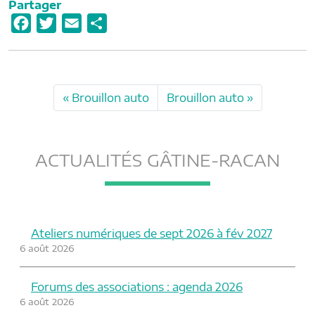
Partager
F
T
E
P
a
w
m
a
c
i
a
r
e
t
i
t
Brouillon auto
Brouillon auto
b
t
l
a
o
e
g
o
r
e
ACTUALITÉS GÂTINE-RACAN
k
r
Ateliers numériques de sept 2026 à fév 2027
6 août 2026
Forums des associations : agenda 2026
6 août 2026