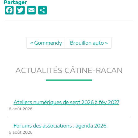
Partager
F
T
E
P
a
w
m
a
c
i
a
r
e
t
i
t
Gommendy
Brouillon auto
b
t
l
a
o
e
g
o
r
e
ACTUALITÉS GÂTINE-RACAN
k
r
Ateliers numériques de sept 2026 à fév 2027
6 août 2026
Forums des associations : agenda 2026
6 août 2026