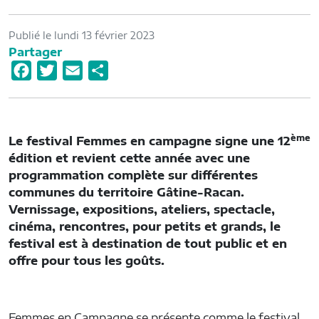
Publié le lundi 13 février 2023
Partager
F
T
E
P
a
w
m
a
c
i
a
r
e
t
i
t
ème
Le festival Femmes en campagne signe une 12
b
t
l
a
édition et revient cette année avec une
o
e
g
programmation complète sur différentes
o
r
e
communes du territoire Gâtine-Racan.
Vernissage, expositions, ateliers, spectacle,
k
r
cinéma, rencontres, pour petits et grands, le
festival est à destination de tout public et en
offre pour tous les goûts.
Femmes en Campagne se présente comme le festival