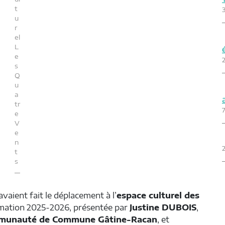
t
u
r
el
L
e
2
s
Q
u
a
tr
7
e
V
e
n
2
t
s
vaient fait le déplacement à l’
espace culturel des
mmation 2025-2026, présentée par
Justine DUBOIS
,
unauté de Commune Gâtine-Racan
, et