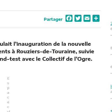
F
T
E
P
Partager
a
w
m
a
c
i
a
r
e
t
i
t
lait l’inauguration de la nouvelle
b
t
l
a
ents à Rouziers-de-Touraine, suivie
o
e
g
nd-test avec le Collectif de l’Ogre.
o
r
e
k
r
E
s
p
a
c
e
c
ul