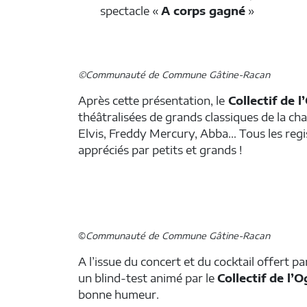
spectacle «
A corps gagné
»
Zénon MALHAIRE, Co-fondateur du
Collectif de l’Ogre pour le Cabaret de l’O
Mairead KOEHLER, co-fondatrice de la
compagnie Shlaglux
©Communauté de Commune Gâtine-Racan
Après cette présentation, le
Collectif de l
théâtralisées de grands classiques de la ch
Elvis, Freddy Mercury, Abba… Tous les regis
appréciés par petits et grands !
©
Communauté de Commune Gâtine-Racan
A l’issue du concert et du cocktail offert pa
un blind-test animé par le
Collectif de l’O
bonne humeur.