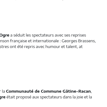
Julien FAURIE, Président de l’association
Karos Nuclée, organisateur du Festival les 4
gre
Temps
Hélène et Didier MUGICA, Famille Morallès
’Ogre
a séduit les spectateurs avec ses reprises
anson française et internationale : Georges Brassens,
tres ont été repris avec humour et talent, at
r la
Communauté de Commune Gâtine-Racan
,
gre
était proposé aux spectateurs dans la joie et la