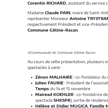
Corentin RICHARD
, assistant du service c
Madame
Claude PAIN
, maire de Saint-An
représenter Monsieur
Antoine TRYSTR
respectivement Président et vice-Présiden
Commune Gâtine-Racan
.
©Communauté de Commune Gâtine-Racan
Au cours de cette présentation, plusieurs
spectacles à venir :
Zénon MALHAIRE
: co-fondateur du
Julien FAURIE
: Président de l’associa
Temps
du 14 et 15 novembre
Mairead KOEHLER
: co-fondatrice d
spectacle
SHKSPR
), sortie de résiden
Hélène et Didier MUGICA
,
Famille 