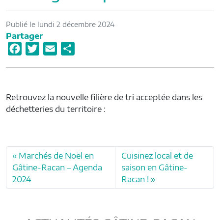
Publié le lundi 2 décembre 2024
Partager
F
T
E
P
a
w
m
a
c
i
a
r
e
t
i
t
Retrouvez la nouvelle filière de tri acceptée dans les
b
t
l
a
déchetteries du territoire :
o
e
g
o
r
e
k
r
Marchés de Noël en
Cuisinez local et de
Gâtine-Racan – Agenda
saison en Gâtine-
2024
Racan !