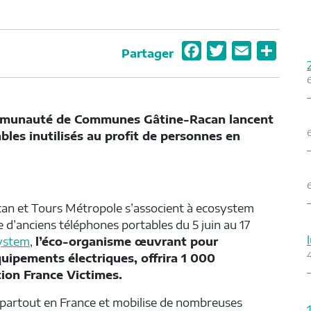
F
T
E
P
Partager
a
w
m
a
c
i
a
r
e
t
i
t
ommunauté de Communes Gâtine-Racan lancent
b
t
l
a
les inutilisés au profit de personnes en
o
e
g
o
r
e
k
r
 et Tours Métropole s’associent à ecosystem
e d’anciens téléphones portables du 5 juin au 17
ystem
,
l’éco-organisme œuvrant pour
quipements électriques, offrira 1 000
tion France Victimes.
e partout en France et mobilise de nombreuses