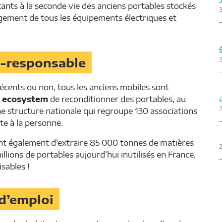
itants à la seconde vie des anciens portables stockés
largement de tous les équipements électriques et
2
o-responsable
récents ou non, tous les anciens mobiles sont
à
ecosystem
de reconditionner des portables, au
7
ne structure nationale qui regroupe 130 associations
te à la personne.
ont également d’extraire 85 000 tonnes de matières
2
illions de portables aujourd’hui inutilisés en France,
sables !
 d’emploi