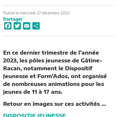
Publié le mercredi 27 décembre 2023
Partager
F
T
E
P
a
w
m
a
c
i
a
r
e
t
i
t
En ce dernier trimestre de l’année
b
t
l
a
2023, les pôles jeunesse de Gâtine-
o
e
g
Racan, notamment le Dispositif
o
r
e
Jeunesse et Form’Ados, ont organisé
k
r
de nombreuses animations pour les
jeunes de 11 à 17 ans.
Retour en images sur ces activités …
DISPOSITIF JEUNESSE