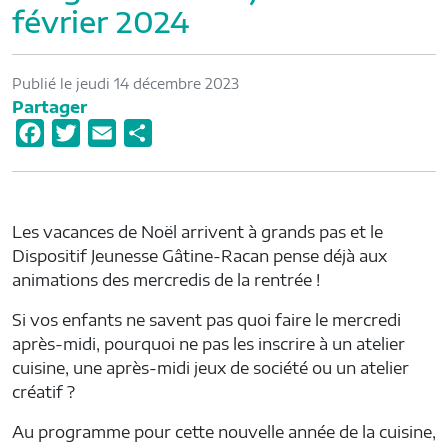
février 2024
Publié le jeudi 14 décembre 2023
Partager
F
T
E
P
a
w
m
a
c
i
a
r
e
t
i
t
Les vacances de Noël arrivent à grands pas et le
b
t
l
a
Dispositif Jeunesse Gâtine-Racan pense déjà aux
o
e
g
animations des mercredis de la rentrée !
o
r
e
Si vos enfants ne savent pas quoi faire le mercredi
k
r
après-midi, pourquoi ne pas les inscrire à un atelier
cuisine, une après-midi jeux de société ou un atelier
créatif ?
Au programme pour cette nouvelle année de la cuisine,