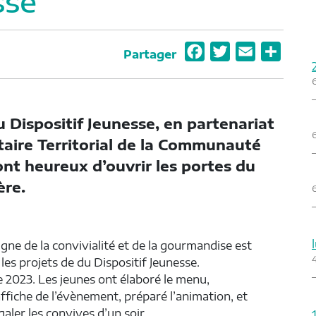
sse
F
T
E
P
Partager
a
w
m
a
c
i
a
r
e
t
i
t
u Dispositif Jeunesse, en partenariat
b
t
l
a
taire Territorial de la Communauté
o
e
g
t heureux d’ouvrir les portes du
o
r
e
ère.
k
r
igne de la convivialité et de la gourmandise est
les projets de du Dispositif Jeunesse.
e 2023. Les jeunes ont élaboré le menu,
affiche de l’évènement, préparé l’animation, et
aler les convives d’un soir.