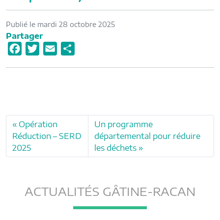
Publié le mardi 28 octobre 2025
Partager
F
T
E
P
a
w
m
a
c
i
a
r
e
t
i
t
b
t
l
a
o
e
g
Opération
Un programme
o
r
e
Réduction – SERD
départemental pour réduire
k
r
2025
les déchets
ACTUALITÉS GÂTINE-RACAN