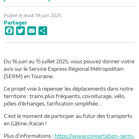
Publié le jeudi 19 juin 2025
Partager
F
T
E
P
a
w
m
a
c
i
a
r
e
t
i
t
Du 16 juin au 15 juillet 2025, vous pouvez donner votre
b
t
l
a
avis sur le Service Express Régional Métropolitain
o
e
g
(SERM) en Touraine.
o
r
e
Ce projet vise à repenser les déplacements dans notre
k
r
territoire : trains plus fréquents, covoiturage, vélo,
pôles d’échanges, tarification simplifiée…
C’est le moment de participer au futur des transports
en Gâtine-Racan !
Plus d’informations :
https://www.concertation-serm-