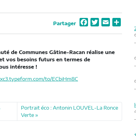
F
T
E
P
Partager
a
w
m
a
c
i
a
r
e
t
i
t
auté de Communes Gâtine-Racan réalise une
b
t
l
a
et vos besoins futurs en termes de
o
e
g
us intéresse !
o
r
e
n5xc3.typeform.com/to/ECbiHm8C
k
r
s
Portrait éco : Antonin LOUVEL-La Ronce
Verte