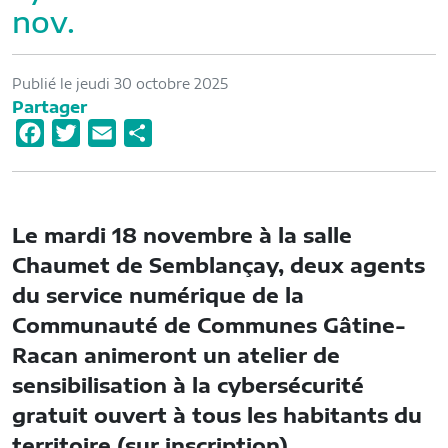
nov.
Publié le jeudi 30 octobre 2025
Partager
F
T
E
P
a
w
m
a
c
i
a
r
e
t
i
t
Le mardi 18 novembre à la salle
b
t
l
a
Chaumet de Semblançay, deux agents
o
e
g
du service numérique de la
o
r
e
Communauté de Communes Gâtine-
k
r
Racan animeront un atelier de
sensibilisation à la cybersécurité
gratuit ouvert à tous les habitants du
territoire (sur inscription).