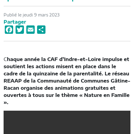
Publié le jeudi 9 mars 2023
Partager
F
T
E
P
a
w
m
a
c
i
a
r
e
t
i
t
C
haque année la CAF d’Indre-et-Loire impulse et
b
t
l
a
soutient les actions misent en place dans le
o
e
g
cadre de la quinzaine de la parentalité. Le réseau
o
r
e
REAAP de la Communauté de Communes Gâtine-
Racan organise des animations gratuites et
k
r
ouvertes à tous sur le thème « Nature en Famille
».