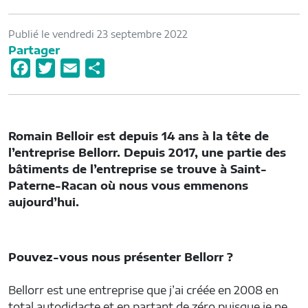
Publié le vendredi 23 septembre 2022
Partager
F
T
E
P
a
w
m
a
c
i
a
r
e
t
i
t
Romain Belloir est depuis 14 ans à la tête de
b
t
l
a
l’entreprise Bellorr. Depuis 2017, une partie des
o
e
g
bâtiments de l’entreprise se trouve à Saint-
o
r
e
Paterne-Racan où nous vous emmenons
aujourd’hui.
k
r
Pouvez-vous nous présenter Bellor
r
?
Bellorr est une entreprise que j’ai créée en 2008 en
total autodidacte et en partant de zéro puisque je ne