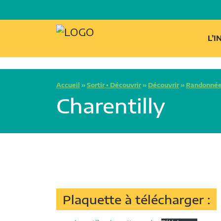
L’
Accueil
»
Sortir • Découvrir
»
Découvrir
»
Randonnée
Charentilly
Plaquette à télécharger :