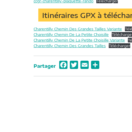
ccgr-charentilly-plaquette-rando
Télécharger
Itinéraires GPX à téléchar
Charentilly Chemin Des Grandes Tailles Variante
Tél
Charentilly Chemin De La Petite Choisille
Télécharge
Charentilly Chemin De La Petite Choisille Variante
Té
Charentilly Chemin Des Grandes Tailles
Télécharger
F
T
E
P
Partager
a
w
m
a
c
i
a
r
e
t
i
t
b
t
l
a
o
e
g
o
r
e
k
r