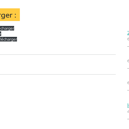
ger :
écharger
r
lécharger