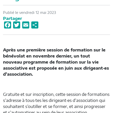
Publié le vendredi 12 mai 2023
Partager
F
T
E
P
a
w
m
a
c
i
a
r
e
t
i
t
Après une première session de formation sur le
b
t
l
a
bénévolat en novembre dernier, un tout
o
e
g
nouveau programme de formation sur la vie
o
r
e
associative est proposée en juin aux dirigeant·es
d’association.
k
r
Gratuite et sur inscription, cette session de formations
s’adresse à tous·tes les dirigeant·es d’association qui
souhaitent s’outiller et se former, et ainsi progresser
et s’automatiser au sein de leur association.