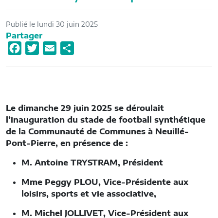
Publié le lundi 30 juin 2025
Partager
F
T
E
P
a
w
m
a
c
i
a
r
e
t
i
t
b
t
l
a
Le dimanche 29 juin 2025 se déroulait
o
e
g
l’inauguration du stade de football synthétique
o
r
e
de la Communauté de Communes à Neuillé-
Pont-Pierre, en présence de :
k
r
M. Antoine TRYSTRAM, Président
Mme Peggy PLOU, Vice-Présidente aux
loisirs, sports et vie associative,
M. Michel JOLLIVET, Vice-Président aux