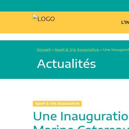
L’
Accueil
»
Sport & Vie Associative
»
Une Inaugurat
Actualités
Sport & Vie Associative
Une Inauguratio