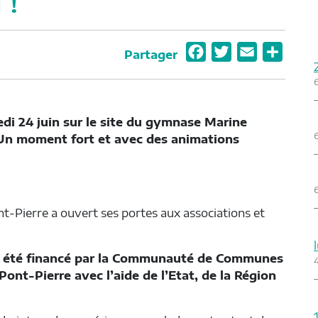
 !
F
T
E
P
Partager
a
w
m
a
c
i
a
r
e
t
i
t
edi 24 juin sur le site du gymnase Marine
b
t
l
a
 Un moment fort et avec des animations
o
e
g
o
r
e
k
r
Pierre a ouvert ses portes aux associations et
 a été financé par la Communauté de Communes
nt-Pierre avec l’aide de l’Etat, de la Région