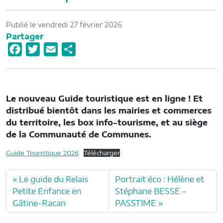
Publié le vendredi 27 février 2026
Partager
F
T
E
P
a
w
m
a
c
i
a
r
e
t
i
t
Le nouveau Guide touristique est en ligne ! Et
b
t
l
a
distribué bientôt dans les mairies et commerces
o
e
g
du territoire, les box info-tourisme, et au siège
o
r
e
de la Communauté de Communes.
k
r
Guide Touristique 2026
Télécharger
Le guide du Relais
Portrait éco : Hélène et
Petite Enfance en
Stéphane BESSE –
Gâtine-Racan
PASSTIME