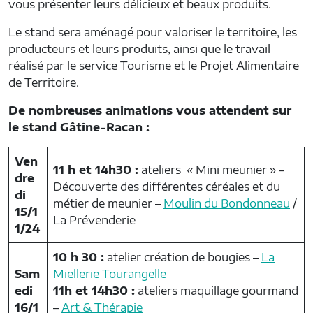
vous présenter leurs délicieux et beaux produits.
Le stand sera aménagé pour valoriser le territoire, les
producteurs et leurs produits, ainsi que le travail
réalisé par le service Tourisme et le Projet Alimentaire
de Territoire.
De nombreuses animations vous attendent sur
le stand Gâtine-Racan :
Ven
11 h et 14h30 :
ateliers « Mini meunier » –
dre
Découverte des différentes céréales et du
di
métier de meunier –
Moulin du Bondonneau
/
15/1
La Prévenderie
1/24
10 h 30 :
atelier création de bougies –
La
Sam
Miellerie Tourangelle
edi
11h et 14h30 :
ateliers maquillage gourmand
16/1
–
Art & Thérapie