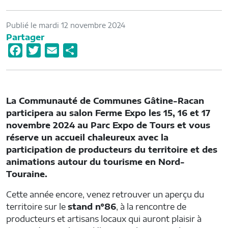
Publié le mardi 12 novembre 2024
Partager
F
T
E
P
a
w
m
a
c
i
a
r
e
t
i
t
La Communauté de Communes Gâtine-Racan
b
t
l
a
participera au salon Ferme Expo les 15, 16 et 17
o
e
g
novembre 2024 au Parc Expo de Tours et vous
o
r
e
réserve un accueil chaleureux avec la
participation de producteurs du territoire et des
k
r
animations autour du tourisme en Nord-
Touraine.
Cette année encore, venez retrouver un aperçu du
territoire sur le
stand n°86
, à la rencontre de
producteurs et artisans locaux qui auront plaisir à