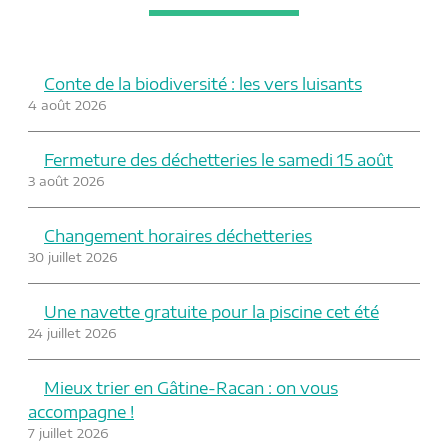
o
e
g
o
r
e
k
r
Conte de la biodiversité : les vers luisants
4 août 2026
Fermeture des déchetteries le samedi 15 août
3 août 2026
Changement horaires déchetteries
30 juillet 2026
Une navette gratuite pour la piscine cet été
24 juillet 2026
Mieux trier en Gâtine-Racan : on vous
accompagne !
7 juillet 2026