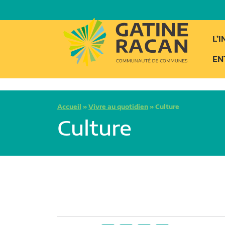
L’
EN
Accueil
»
Vivre au quotidien
»
Culture
Culture