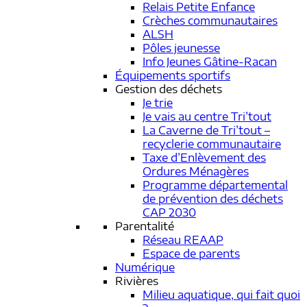
Relais Petite Enfance
Crèches communautaires
ALSH
Pôles jeunesse
Info Jeunes Gâtine-Racan
Équipements sportifs
Gestion des déchets
Je trie
Je vais au centre Tri’tout
La Caverne de Tri’tout –
recyclerie communautaire
Taxe d’Enlèvement des
Ordures Ménagères
Programme départemental
de prévention des déchets
CAP 2030
Parentalité
Réseau REAAP
Espace de parents
Numérique
Rivières
Milieu aquatique, qui fait quoi